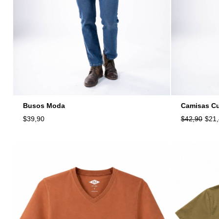
Busos Moda
Camisas Cu
$
39,90
$
42,90
$
21