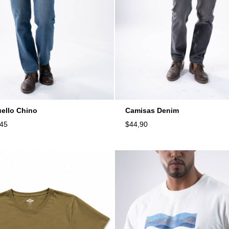
ello Chino
Camisas Denim
,45
$
44,90